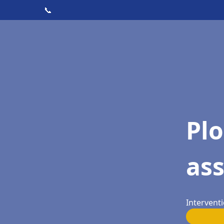
📞
Pl
as
Interventi