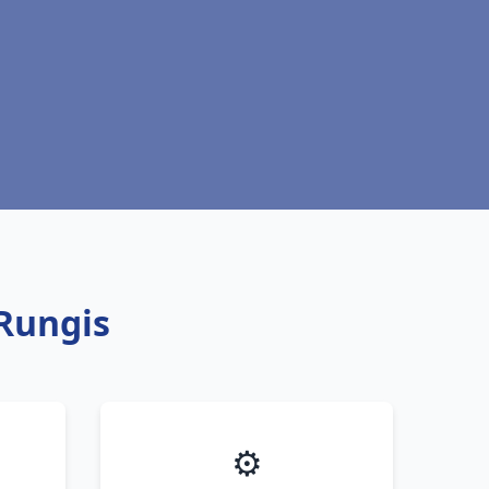
 Rungis
⚙️