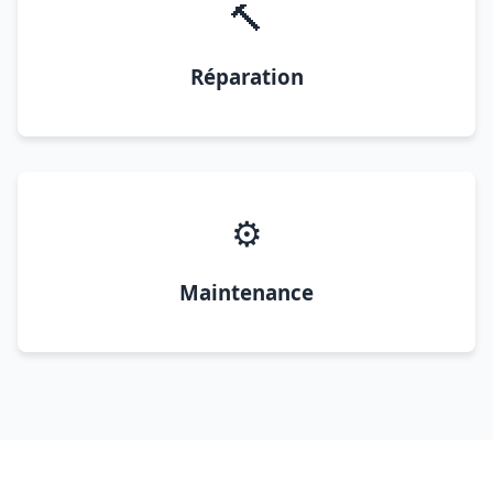
🔨
Réparation
⚙️
Maintenance