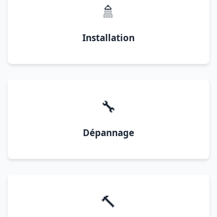
🚿
Installation
🔧
Dépannage
🔨