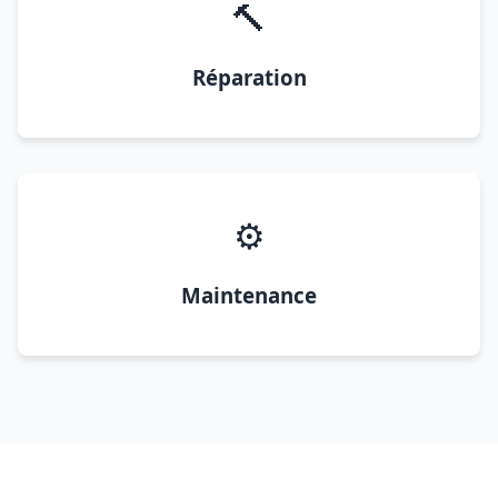
🔨
Réparation
⚙️
Maintenance