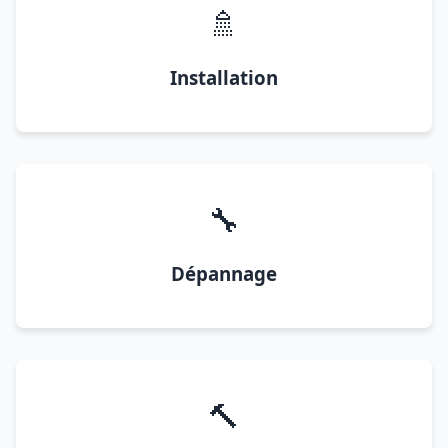
🚿
Installation
🔧
Dépannage
🔨