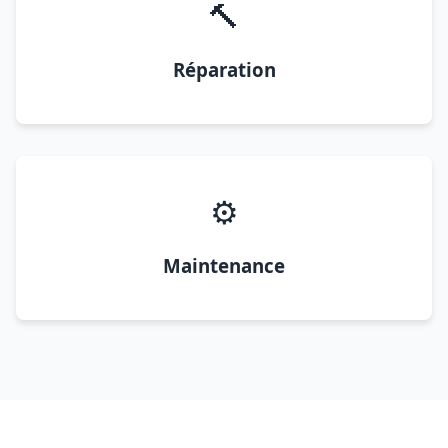
🔨
Réparation
⚙️
Maintenance