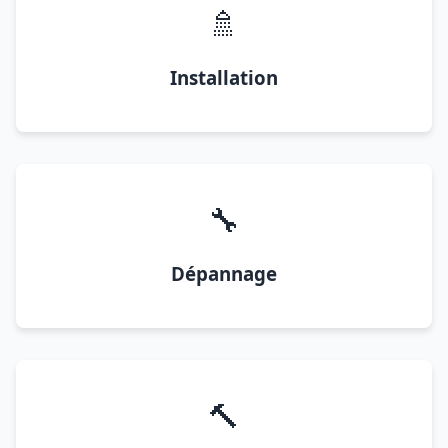
🚿
Installation
🔧
Dépannage
🔨