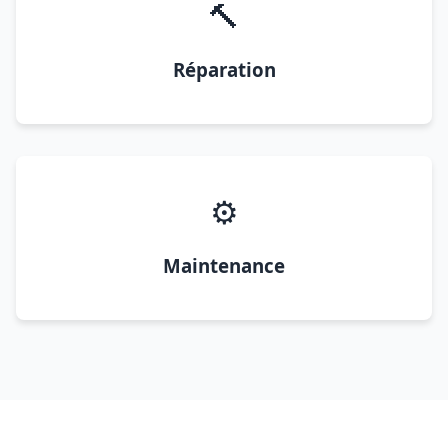
🔨
Réparation
⚙️
Maintenance