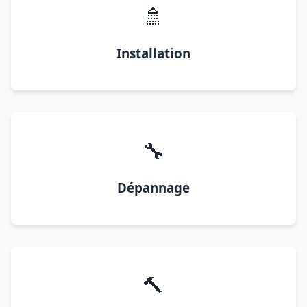
🚿
Installation
🔧
Dépannage
🔨