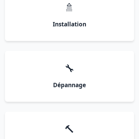
🚿
Installation
🔧
Dépannage
🔨