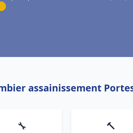
ombier assainissement Portes
🔧
🔨