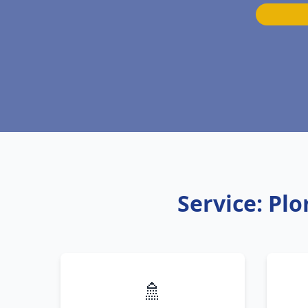
Service: Pl
🚿