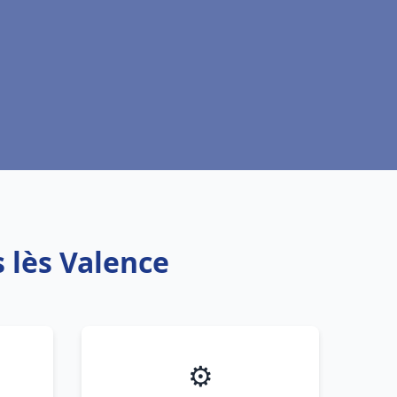
 lès Valence
⚙️