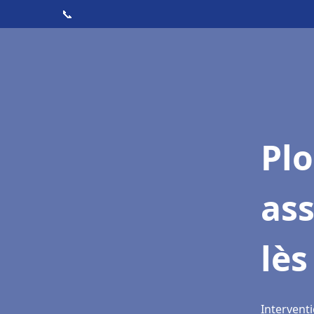
📞
Pl
as
lès
Interventi