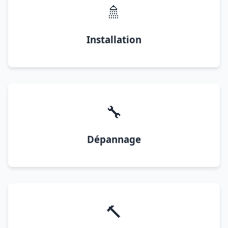
🚿
Installation
🔧
Dépannage
🔨