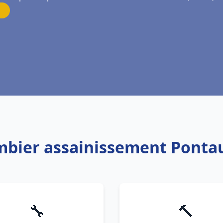
ombier assainissement Ponta
🔧
🔨