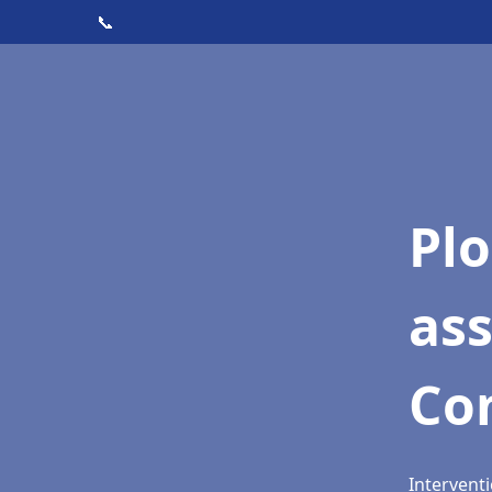
📞
Pl
as
Co
Intervent