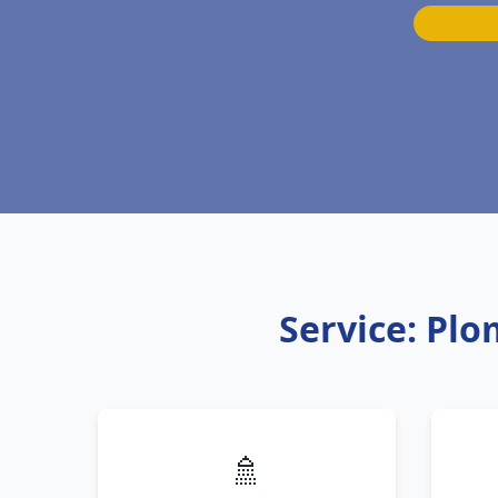
Service: Pl
🚿