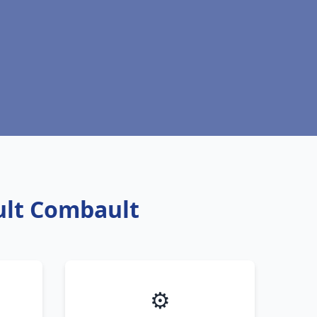
ult Combault
⚙️