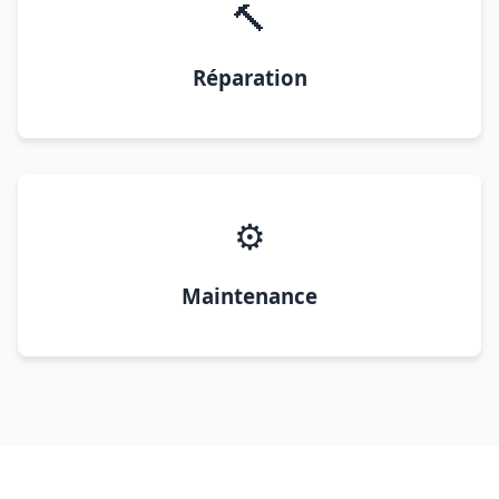
🔨
Réparation
⚙️
Maintenance