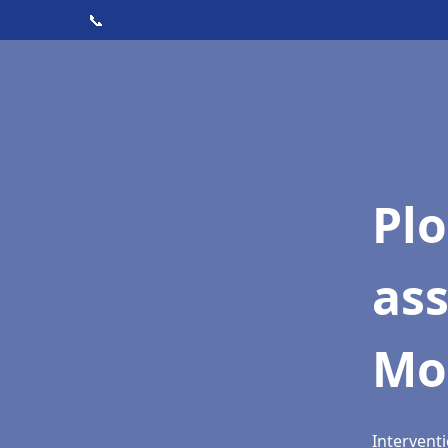
📞
Pl
as
Mo
Intervent