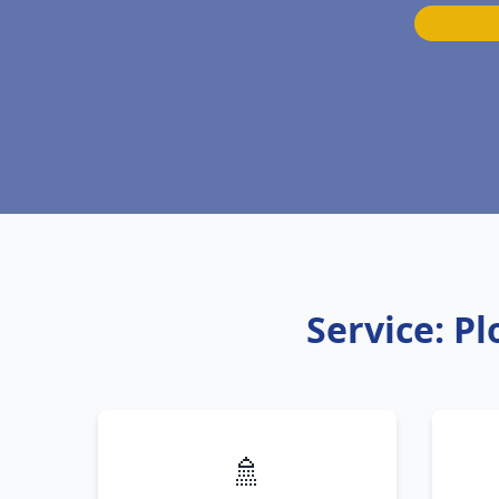
Service: P
🚿