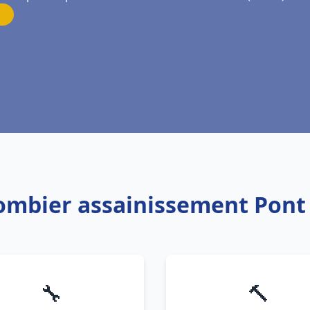
lombier assainissement Pon
🔧
🔨