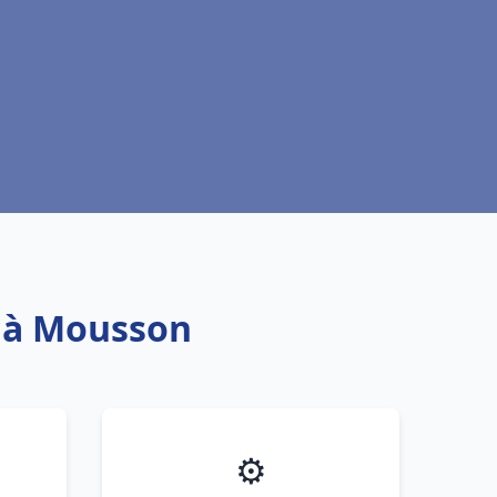
t à Mousson
⚙️