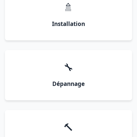
🚿
Installation
🔧
Dépannage
🔨