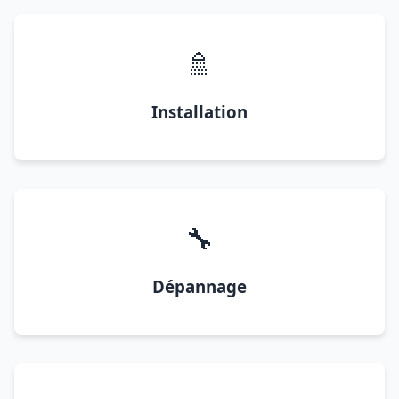
🚿
Installation
🔧
Dépannage