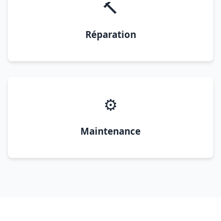
🔨
Réparation
⚙️
Maintenance