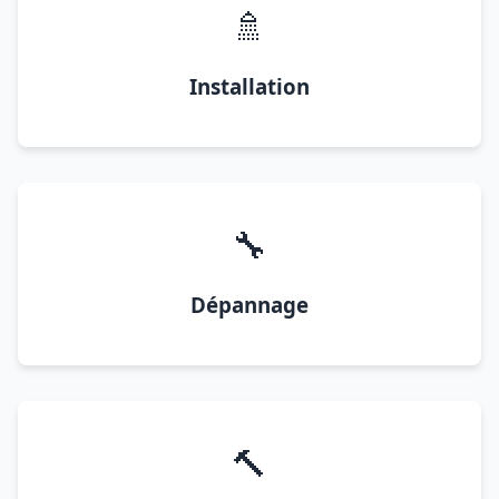
🚿
Installation
🔧
Dépannage
🔨