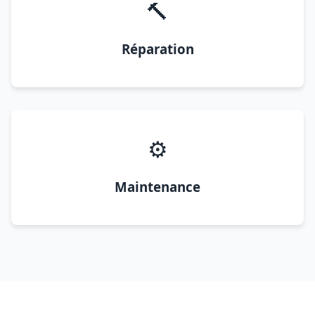
🔨
Réparation
⚙️
Maintenance