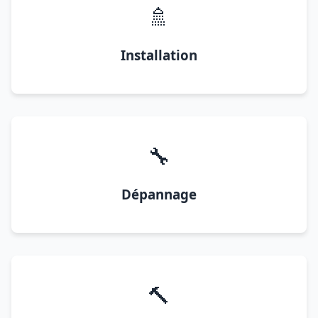
🚿
Installation
🔧
Dépannage
🔨