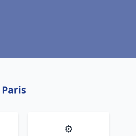
 Paris
⚙️