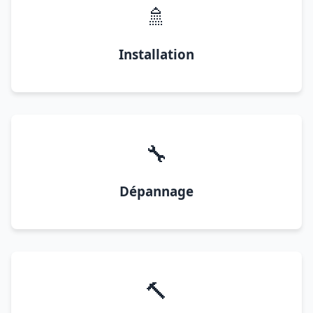
🚿
Installation
🔧
Dépannage
🔨