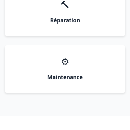
🔨
Réparation
⚙️
Maintenance