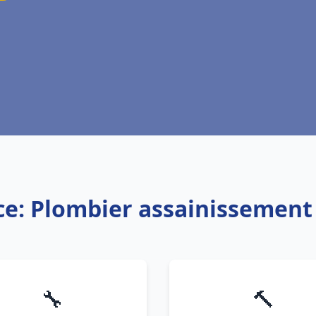
ce: Plombier assainissement
🔧
🔨