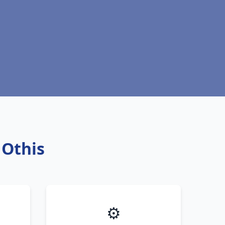
 Othis
⚙️