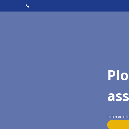
📞
Pl
as
Interventi