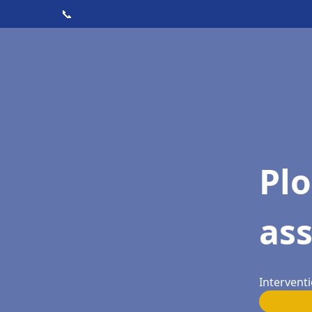
📞
Pl
as
Intervent