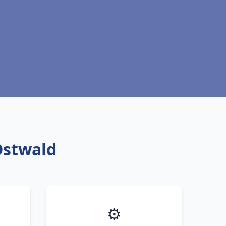
Ostwald
⚙️