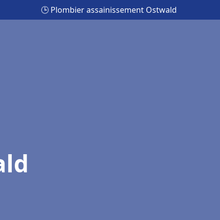
🕒 Plombier assainissement Ostwald
ald