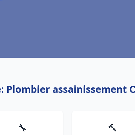
e: Plombier assainissement 
🔧
🔨