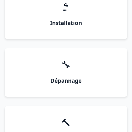
🚿
Installation
🔧
Dépannage
🔨