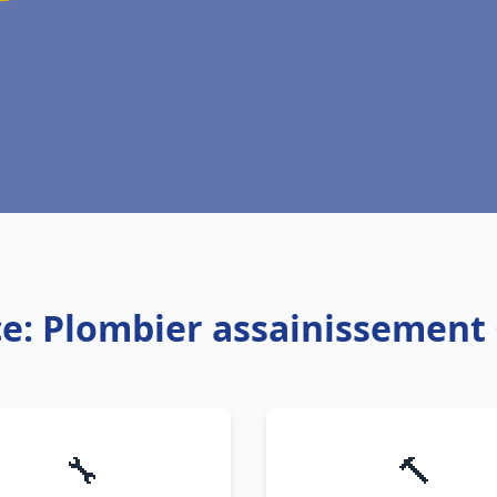
ce: Plombier assainissement 
🔧
🔨