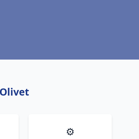
Olivet
⚙️