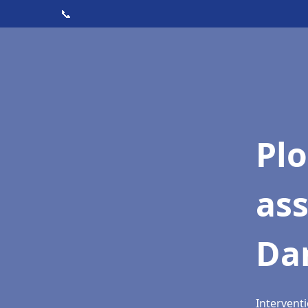
📞
Pl
as
Da
Intervent