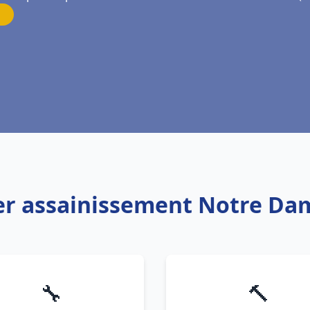
er assainissement Notre Da
🔧
🔨