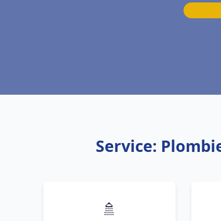
Service: Plombi
🚿