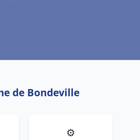
me de Bondeville
⚙️