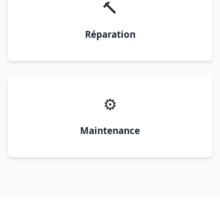
🔨
Réparation
⚙️
Maintenance