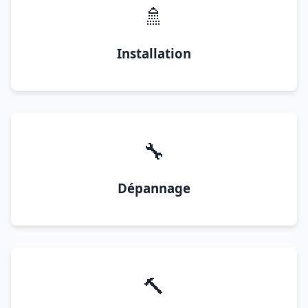
🚿
Installation
🔧
Dépannage
🔨