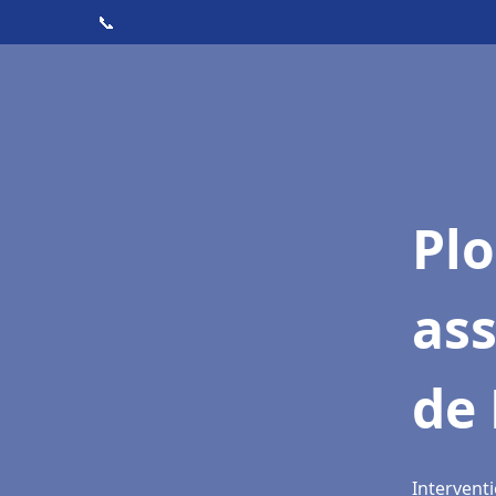
📞
Pl
as
de 
Interventi