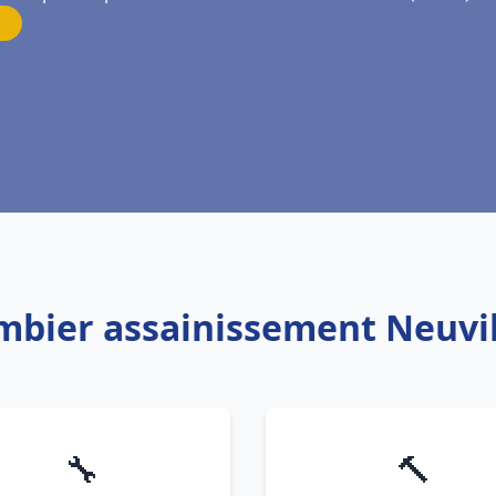
ombier assainissement Neuvil
🔧
🔨