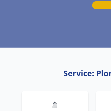
Service: Pl
🚿