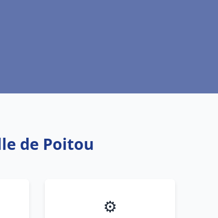
le de Poitou
⚙️