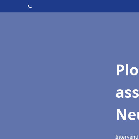
📞
Pl
as
Ne
Intervent