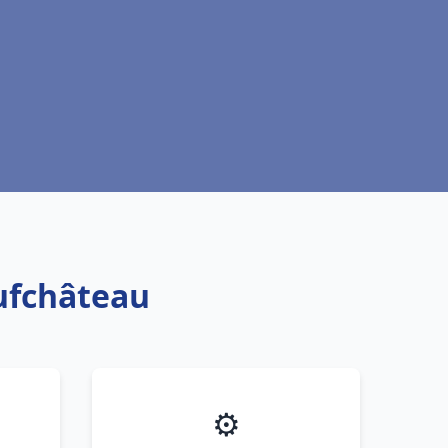
ufchâteau
⚙️