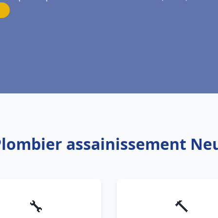
 Plombier assainissement Ne
🔧
🔨