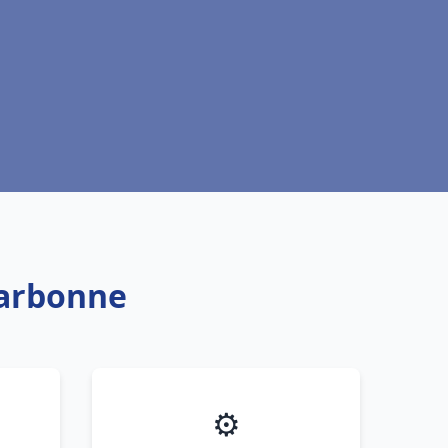
Narbonne
⚙️