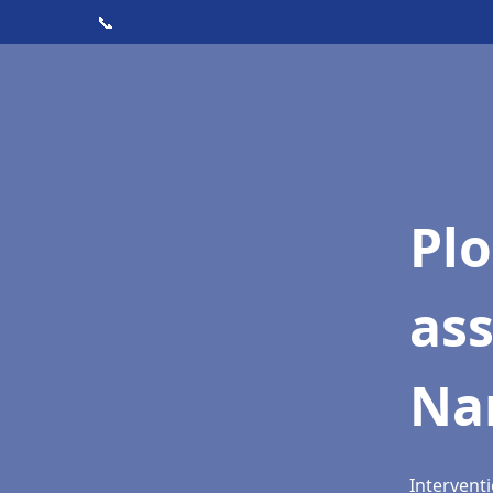
📞
Pl
as
Na
Intervent