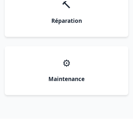
🔨
Réparation
⚙️
Maintenance