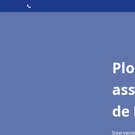
📞
Pl
as
de
Intervent