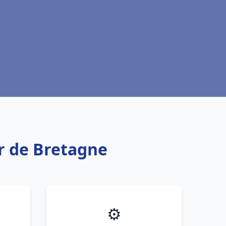
r de Bretagne
⚙️