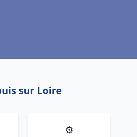
uis sur Loire
⚙️