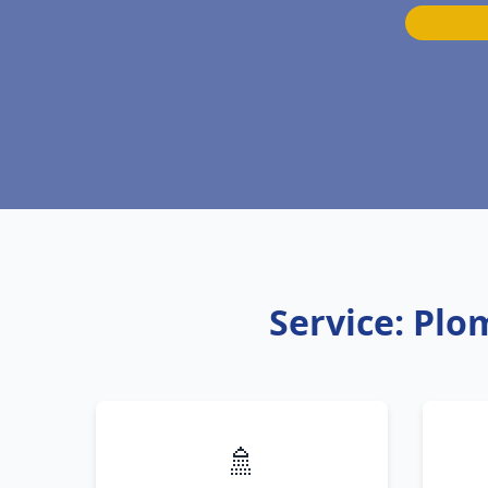
Service: Plo
🚿