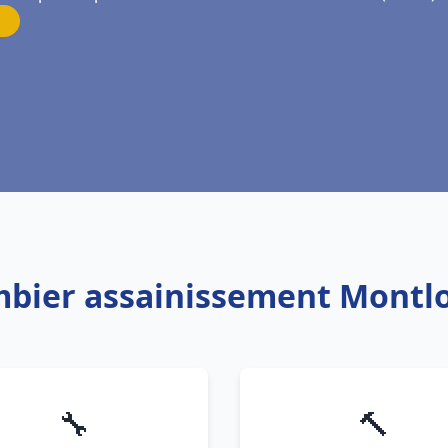
mbier assainissement Montlo
🔧
🔨