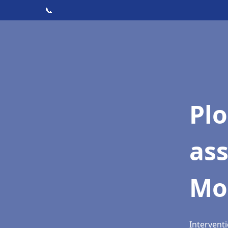
📞
Pl
as
Mon
Interventi