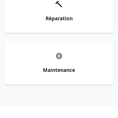
🔨
Réparation
⚙️
Maintenance