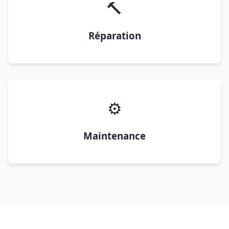
🔨
Réparation
⚙️
Maintenance