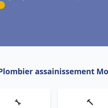
 Plombier assainissement M
🔧
🔨