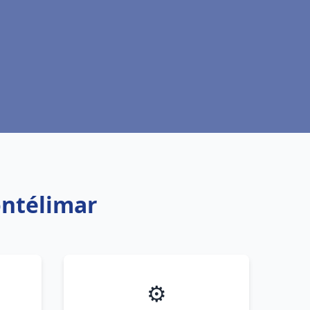
ontélimar
⚙️