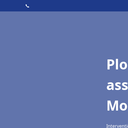
📞
Pl
as
Mo
Intervent