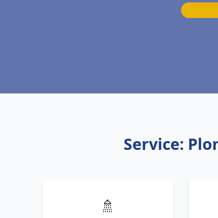
Service: Pl
🚿