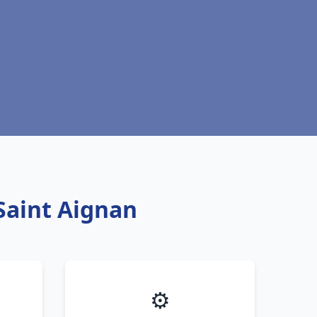
Saint Aignan
⚙️