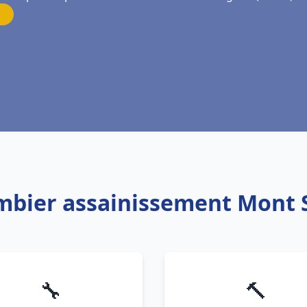
ombier assainissement Mont 
🔧
🔨