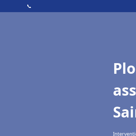
📞
Pl
as
Sa
Intervent