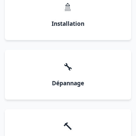
🚿
Installation
🔧
Dépannage
🔨