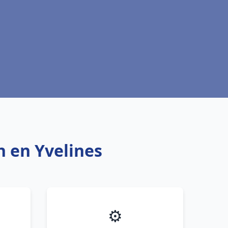
n en Yvelines
⚙️