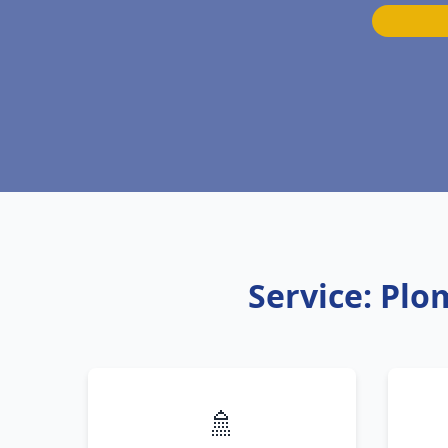
Service: Plo
🚿