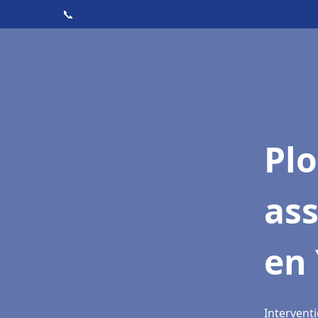
📞
Pl
as
en 
Interventi