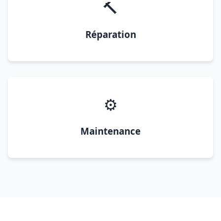
🔨
Réparation
⚙️
Maintenance