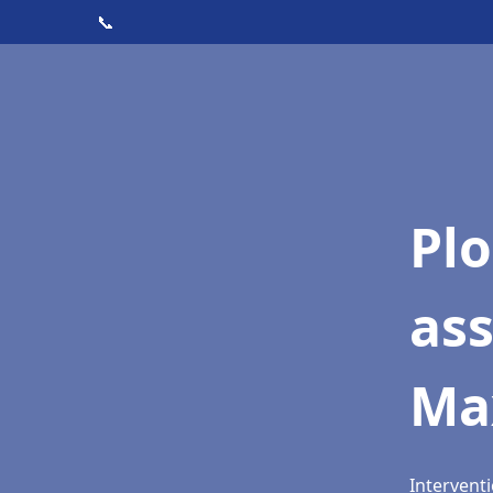
📞
Pl
as
Max
Interventi