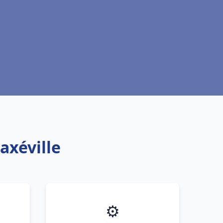
axéville
⚙️