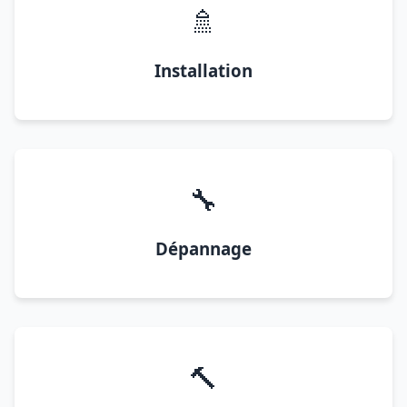
🚿
Installation
🔧
Dépannage
🔨