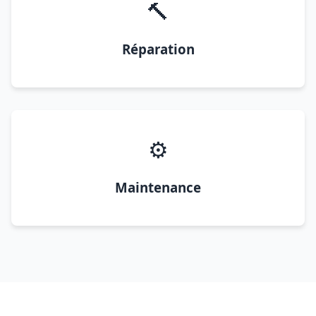
🔨
Réparation
⚙️
Maintenance