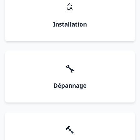
🚿
Installation
🔧
Dépannage
🔨