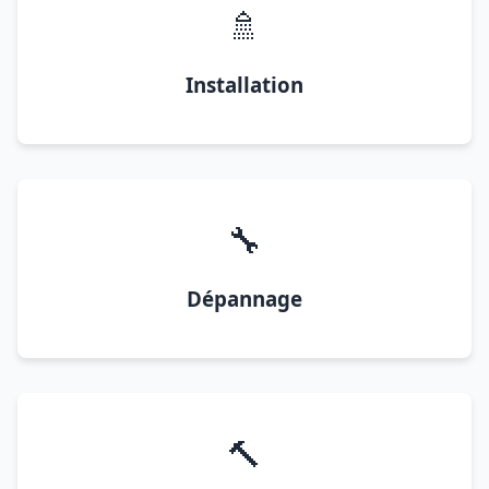
🚿
Installation
🔧
Dépannage
🔨