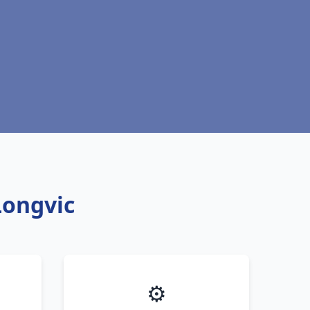
Longvic
⚙️