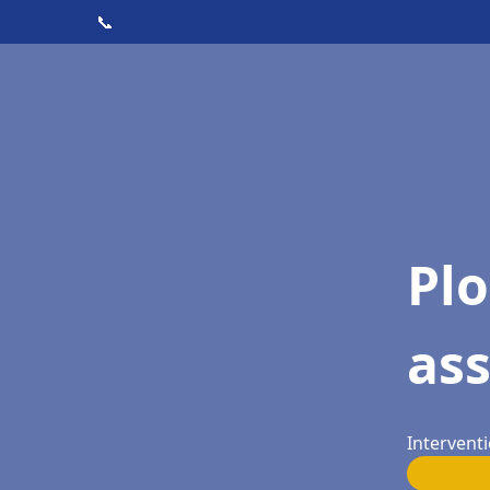
📞
Pl
as
Interventi