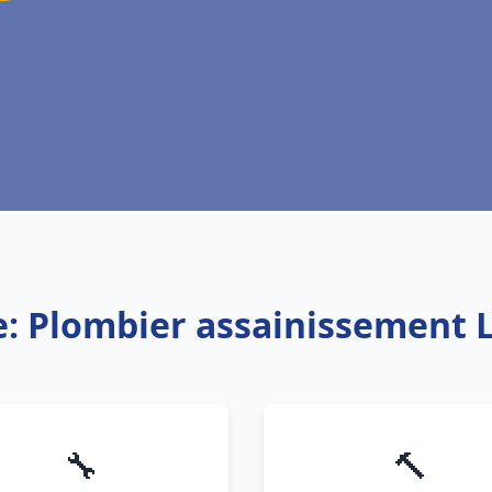
e: Plombier assainissement 
🔧
🔨