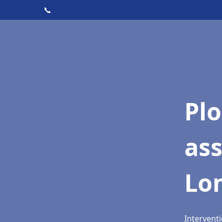
📞
Pl
as
Lo
Intervent