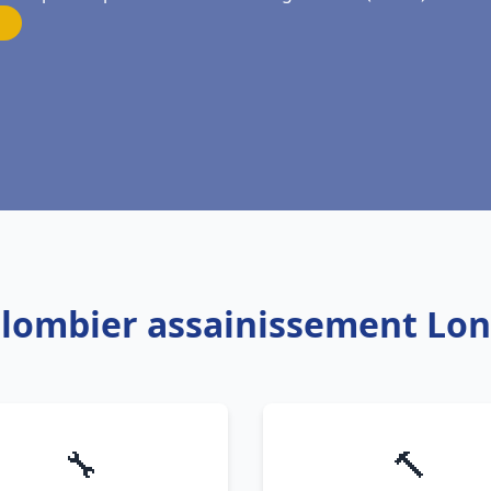
 Plombier assainissement Lo
🔧
🔨