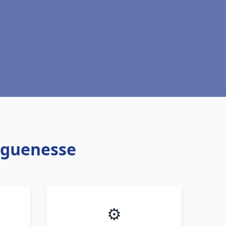
nguenesse
⚙️